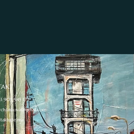
TAKT
1 905 945 172
rch.laskova@gmail.com
taktujte ma