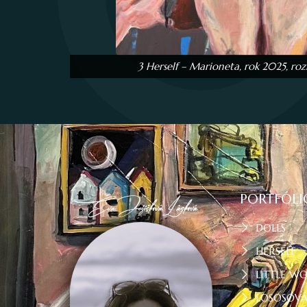
3 Herself – Marioneta, rok 2025, r
PORTFÓLI
DOLLS
HERSELF
LITTLE W
LOSOSOV