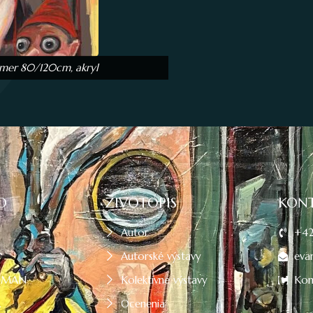
ozmer 80/120cm, akryl
O
ŽIVOTOPIS
KON
Autor
+42
Autorské výstavy
eva
OMAN
Kolektívne výstavy
Kon
Á
Ocenenia