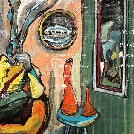
O
ŽIVOTOPIS
KON
Autor
+42
Autorské výstavy
eva
OMAN
Kolektívne výstavy
Kon
Á
Ocenenia
Certifikáty
NICE