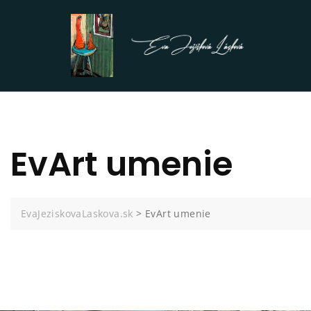
EvArt umenie
EvaJeziskovaLaskova.sk
>
EvArt umenie