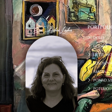
PORTFÓLI
DOLLS
HERSELF
LITTLE W
LOSOSOV
MAĽBA
PONAD VI
POTULKY