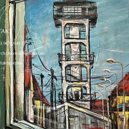
TAKT
1 905 945 172
rch.laskova@gmail.com
taktujte ma