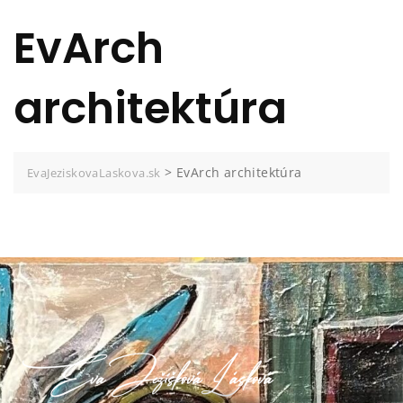
EvArch
architektúra
>
EvArch architektúra
EvaJeziskovaLaskova.sk